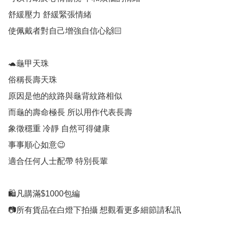
舒緩壓力 舒緩緊張情緒

使佩戴者對自己增強自信心🙌🏻 

🐢龜甲天珠

俗稱長壽天珠

原因是他的紋路與龜背紋路相似

而龜的壽命極長 所以用作代表長壽

象徵穩重 冷靜 自然可得健康

事事順心如意😉

適合任何人士配帶 特別長輩

🛍凡購滿$1000包編

📷所有貨品在白燈下拍攝 想觀看更多細節請私訊