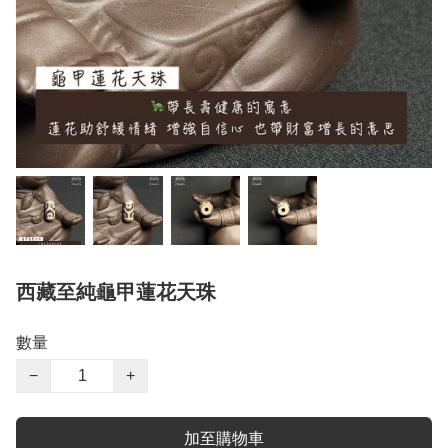
西藏至純龜甲蓮花天珠
數量
−
+
加至購物車