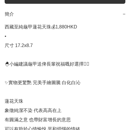
簡介
−
西藏至純龜甲蓮花天珠💰1,880HKD 

•

尺寸 17.2x8.7

🐣小編建議龜甲送俾長輩祝福嘅好選擇👍🏻

✨實物更驚艷 完美手繪圖騰 白化白沁

蓮花天珠

象徵純潔不染 代表高高在上

有圓滿之意 也帶財富增長的意思

可以有助於心情愉悅 平和煩惱的情緒
