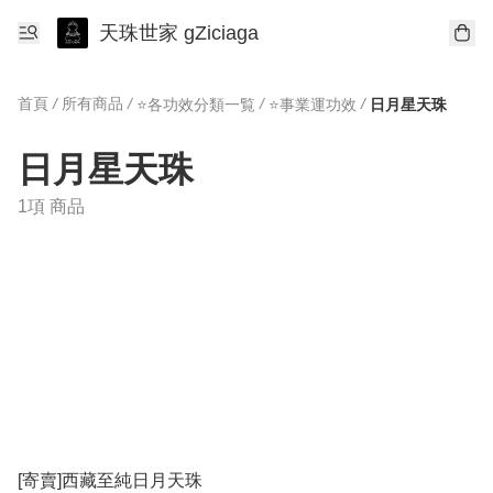
天珠世家 gZiciaga
首頁
/
所有商品
/
/
/
⭐️各功效分類一覧
⭐️事業運功效
日月星天珠
日月星天珠
1項 商品
[寄賣]西藏至純日月天珠