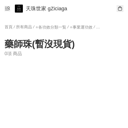
天珠世家 gZiciaga
首頁
/
所有商品
/
/
/
⭐️各功效分類一覧
⭐️事業運功效
藥師珠(暫沒現貨)
藥師珠(暫沒現貨)
0項 商品