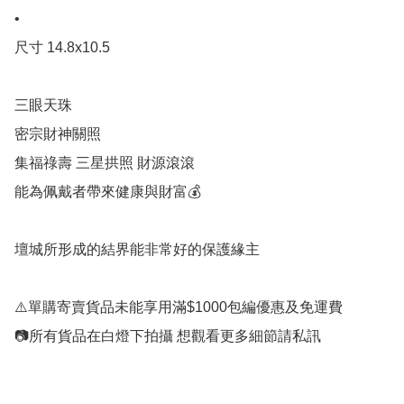
•

尺寸 14.8x10.5

三眼天珠

密宗財神關照

集福祿壽 三星拱照 財源滾滾

能為佩戴者帶來健康與財富💰

壇城所形成的結界能非常好的保護緣主

⚠️單購寄賣貨品未能享用滿$1000包編優惠及免運費
