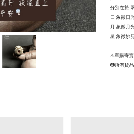
分別在於 兩
日 象徵日光
月 象徵月光
星 象徵妙見
⚠️單購寄
📷所有貨