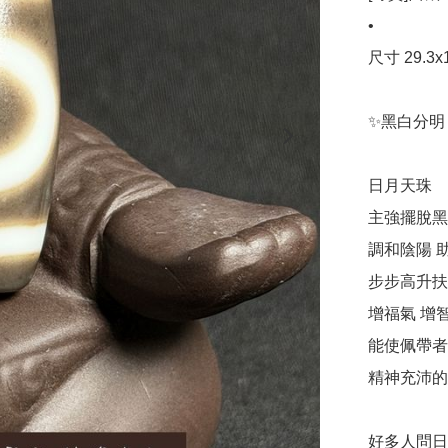
•

尺寸 29.3x11
✨黑白分明
日月天珠

主強擺脫黑
調和陰陽 
步步高升扶
增福氣 增智
能使佩帶者
精神充沛的上
好多人問日