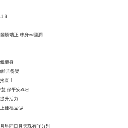
.8 

 圖騰端正 珠身￼圓潤

氣纏身

助離苦得樂

搖直上

慧 保平安🙏🏻

提升活力 

佳福品🤩

月星同日月天珠有咩分別
