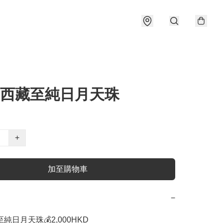
]西藏至純日月天珠
+
加至購物車
−
純日月天珠💰2,000HKD
