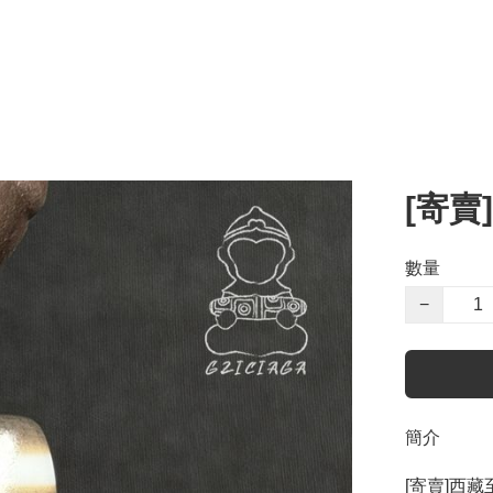
[寄賣
數量
−
簡介
[寄賣]西藏至