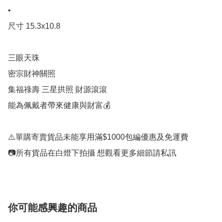
•

尺寸 15.3x10.8

三眼天珠

密宗財神關照

集福祿壽 三星拱照 財源滾滾

能為佩戴者帶來健康與財富💰

⚠️單購寄賣貨品未能享用滿$1000包編優惠及免運費

你可能感興趣的商品