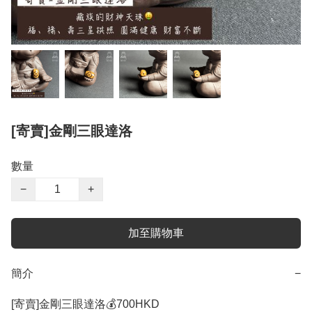
[寄賣]金剛三眼達洛
數量
−
+
加至購物車
簡介
−
[寄賣]金剛三眼達洛💰700HKD 
