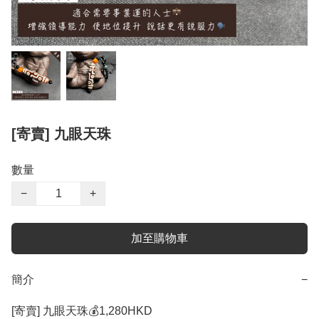
[寄賣] 九眼天珠
數量
−
+
加至購物車
簡介
−
[寄賣] 九眼天珠💰1,280HKD 
