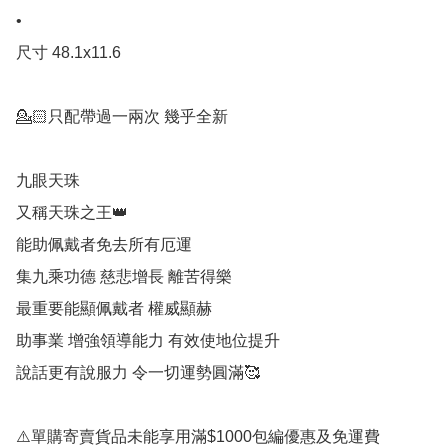
•

尺寸 48.1x11.6

💁🏻只配帶過一兩次 幾乎全新

九眼天珠

又稱天珠之王👑

能助佩戴者免去所有厄運 

集九乘功德 慈悲增長 離苦得樂 

最重要能顯佩戴者 權威顯赫

助事業 增強領導能力 有效使地位提升

說話更有說服力 令一切運勢圓滿🥰

⚠️單購寄賣貨品未能享用滿$1000包編優惠及免運費
