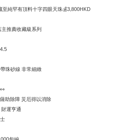
藏至純罕有頂料十字四眼天珠💰3,800HKD

ga店主推薦收藏級系列 

.5

帶珠砂線 非常細緻



薩助除障 災厄得以消除

 財運亨通

士

1000包編