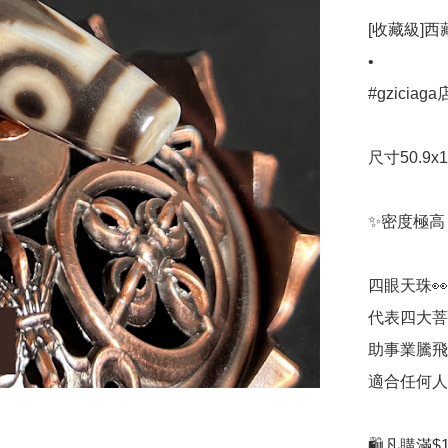
[收藏級]西
•

#gzicia
尺寸50.9x14
✨密度極高 
四眼天珠👀
代表四大菩
助事業騰飛
適合任何人
🛍凡購滿$