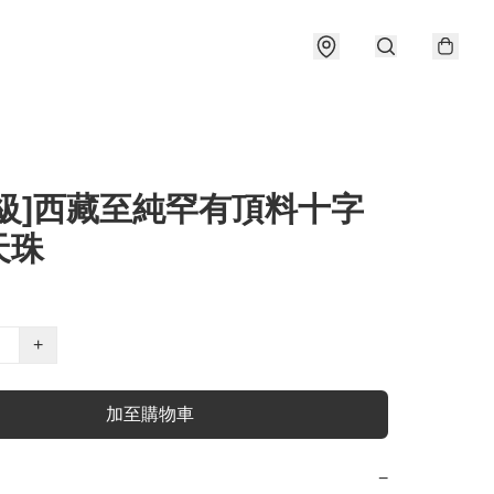
藏級]西藏至純罕有頂料十字
天珠
+
加至購物車
−