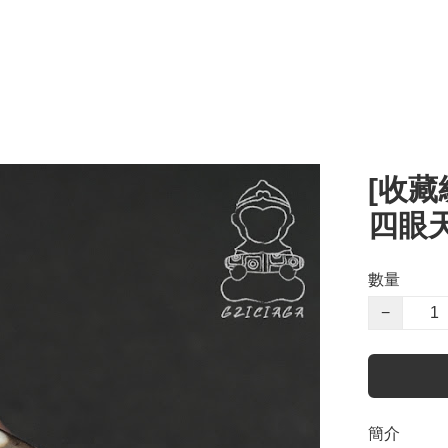
[收
四眼
數量
−
簡介