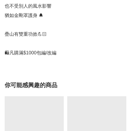
也不受別人的風水影響

猶如金剛罩護身 🔔

疊山有雙重功效💪🏻

🛍凡購滿$1000包編/改編
你可能感興趣的商品