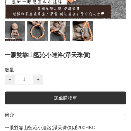
一眼雙靠山藍沁小達洛(淨天珠價)
數量
−
+
加至購物車
簡介
−
一眼雙靠山藍沁小達洛(淨天珠價)💰200HKD
