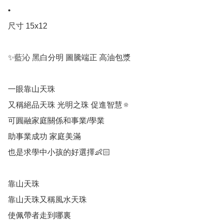
•

尺寸 15x12

✨藍沁 黑白分明 圖騰端正 高油包漿

一眼靠山天珠 

又稱絕品天珠 光明之珠 促進智慧🔅

可圓融家庭關係和事業/學業

助事業成功 家庭美滿

也是求學中小孩的好選擇👶🏻

靠山天珠

靠山天珠又稱風水天珠

使佩帶者走到哪裏 
