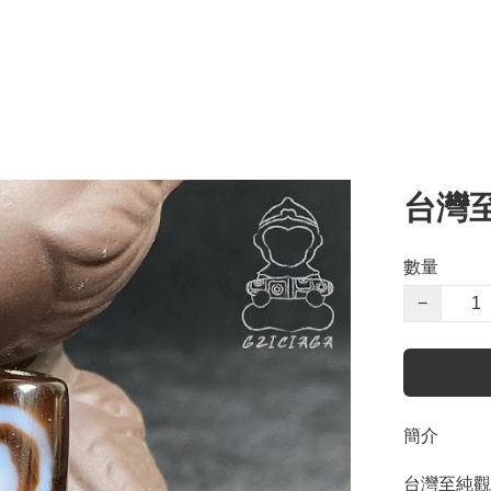
台灣
數量
−
簡介
台灣至純觀音