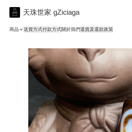
天珠世家 gZiciaga
商品
送貨方式
付款方式
關於我們
退貨及退款政策