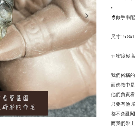
•

🐣做手串
尺寸15.8x11
✨ 密度極高
我們俗稱的死
而佛教中是
他們負責看
只要有他 
都不會亂闖
而我們帶上有