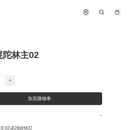
屍陀林主02
+
加至購物車
−
2💰280HKD
