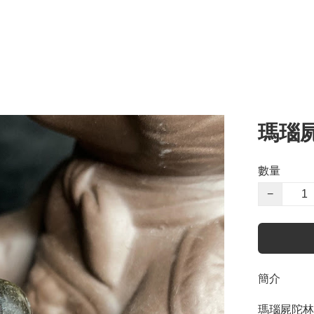
瑪瑙
數量
−
簡介
瑪瑙屍陀林主0