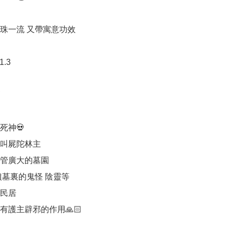
配珠一流 又帶寓意功效

.3



神💀

叫屍陀林主 

管廣大的墓園

墳墓裏的鬼怪 陰靈等

民居

護主辟邪的作用🙏🏻
