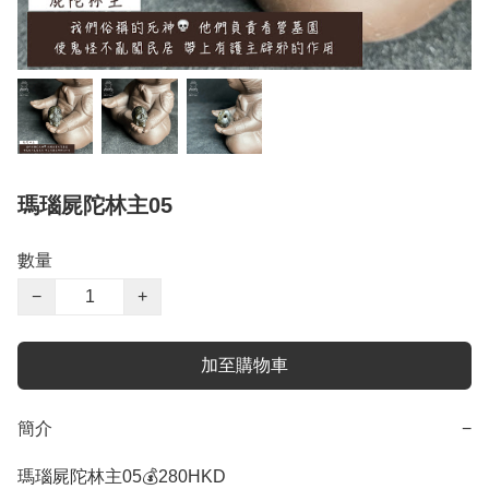
瑪瑙屍陀林主05
數量
−
+
加至購物車
簡介
−
瑪瑙屍陀林主05💰280HKD
