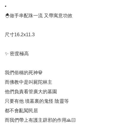
•

🐣做手串配珠一流 又帶寓意功效

尺寸16.2x11.3

✨ 密度極高

我們俗稱的死神💀

而佛教中是叫屍陀林主 

他們負責看管廣大的墓園

只要有他 墳墓裏的鬼怪 陰靈等

都不會亂闖民居

而我們帶上有護主辟邪的作用🙏🏻
