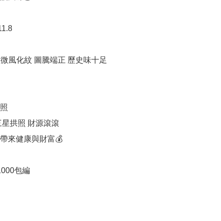
1.8

輕微風化紋 圖騰端正 歷史味十足

照

星拱照 財源滾滾

帶來健康與財富💰
