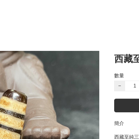
西藏
數量
−
簡介
西藏至純三眼