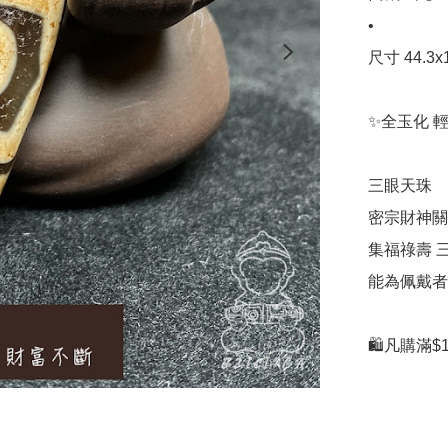
•

尺寸 44.3x1
✨全玉化 
三眼天珠

密宗財神關
集福祿壽 三
能為佩戴者