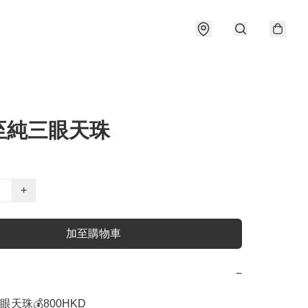
至純三眼天珠
+
加至購物車
−
天珠💰800HKD
