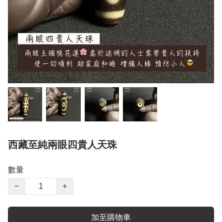
西藏至純兩眼四貴人天珠
數量
−
+
加至購物車