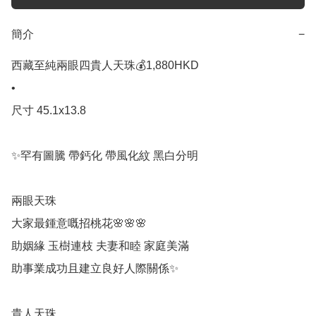
簡介
−
西藏至純兩眼四貴人天珠💰1,880HKD

•

尺寸 45.1x13.8

✨罕有圖騰 帶鈣化 帶風化紋 黑白分明

兩眼天珠

大家最鍾意嘅招桃花🌸🌸🌸

助姻緣 玉樹連枝 夫妻和睦 家庭美滿

助事業成功且建立良好人際關係✨

貴人天珠 
