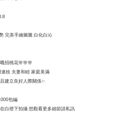
.8

艷 完美手繪圖騰 白化白沁

招桃花🌸🌸🌸

連枝 夫妻和睦 家庭美滿

且建立良好人際關係✨

000包編

品在白燈下拍攝 想觀看更多細節請私訊