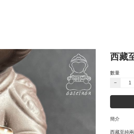
西藏
數量
−
簡介
西藏至純兩眼