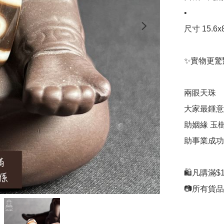
•

尺寸 15.6x8
✨實物更驚
兩眼天珠

大家最鍾意嘅
助姻緣 玉樹
助事業成功
🛍凡購滿$1
📷所有貨