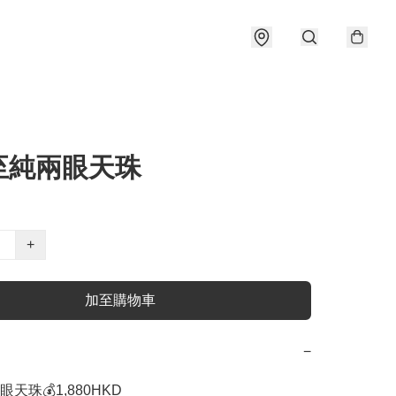
至純兩眼天珠
+
加至購物車
−
天珠💰1,880HKD
