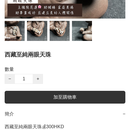
西藏至純兩眼天珠
數量
−
+
加至購物車
簡介
−
西藏至純兩眼天珠💰300HKD
