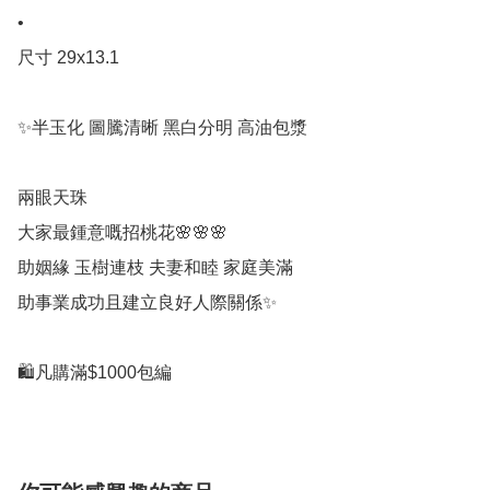
•

尺寸 29x13.1

✨半玉化 圖騰清晰 黑白分明 高油包漿

兩眼天珠

大家最鍾意嘅招桃花🌸🌸🌸

助姻緣 玉樹連枝 夫妻和睦 家庭美滿

助事業成功且建立良好人際關係✨

🛍凡購滿$1000包編