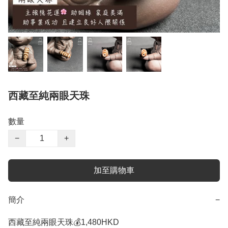
西藏至純兩眼天珠
數量
−
+
加至購物車
簡介
−
西藏至純兩眼天珠💰1,480HKD
