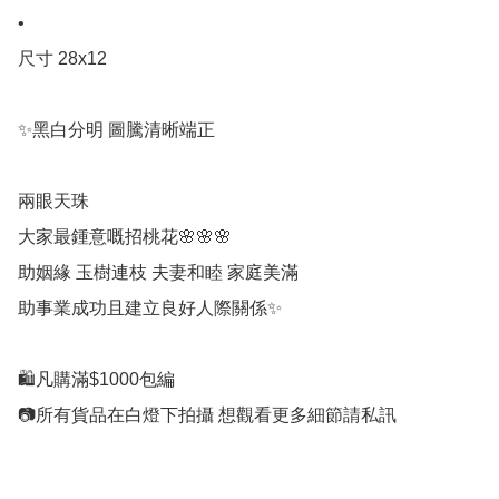
•

尺寸 28x12

✨黑白分明 圖騰清晰端正

兩眼天珠

大家最鍾意嘅招桃花🌸🌸🌸

助姻緣 玉樹連枝 夫妻和睦 家庭美滿

助事業成功且建立良好人際關係✨

🛍凡購滿$1000包編

📷所有貨品在白燈下拍攝 想觀看更多細節請私訊