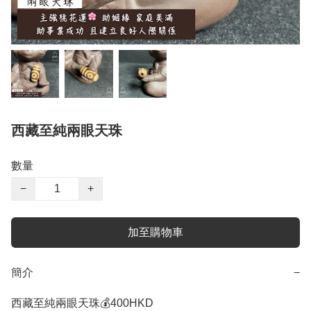
西藏至純兩眼天珠
數量
−
+
加至購物車
簡介
−
西藏至純兩眼天珠💰400HKD
