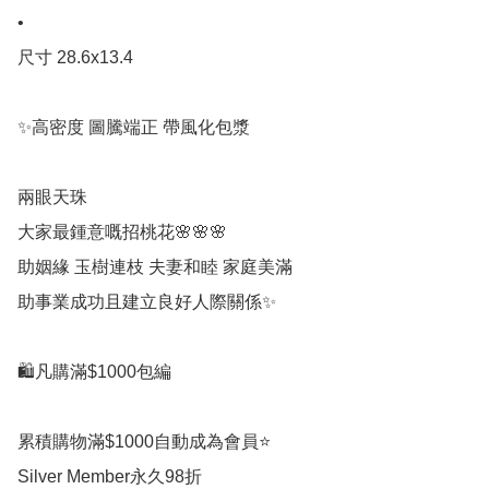
•

尺寸 28.6x13.4

✨高密度 圖騰端正 帶風化包漿

兩眼天珠

大家最鍾意嘅招桃花🌸🌸🌸

助姻緣 玉樹連枝 夫妻和睦 家庭美滿

助事業成功且建立良好人際關係✨

🛍凡購滿$1000包編

累積購物滿$1000自動成為會員⭐️

Silver Member永久98折
