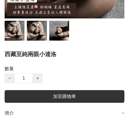
西藏至純兩眼小達洛
數量
−
+
加至購物車
簡介
−