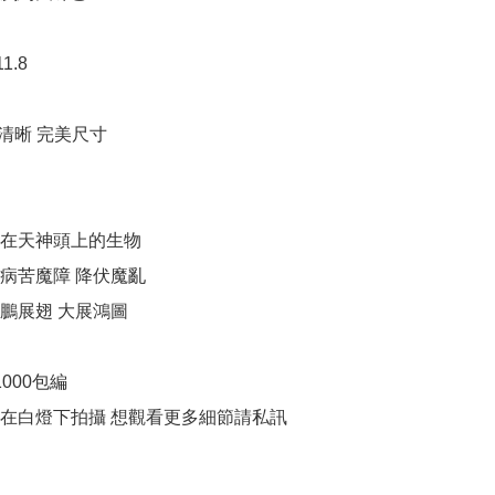
1.8

清晰 完美尺寸

在天神頭上的生物

病苦魔障 降伏魔亂

鵬展翅 大展鴻圖

000包編
