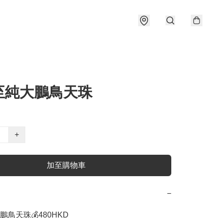
至純大鵬鳥天珠
+
加至購物車
−
鳥天珠💰480HKD 
