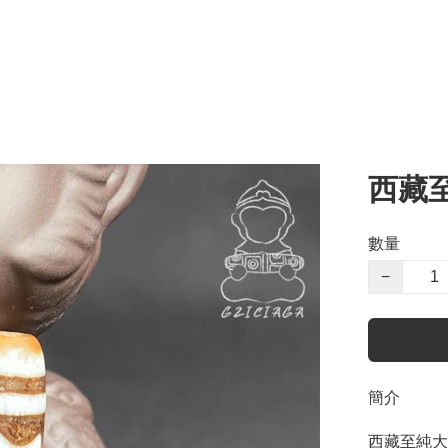
西藏
數量
−
簡介
西藏至純大鵬