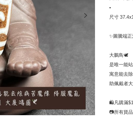
•

尺寸 37.4x1
✨圖騰端正
大鵬鳥🕊

是唯一能站
寓意能去除
助佩戴者大
🛍凡購滿$1