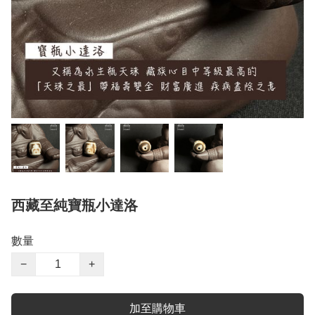
西藏至純寶瓶小達洛
數量
−
+
加至購物車