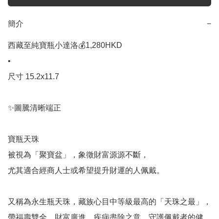
簡介
−
西藏至純寶瓶小達洛💰1,280HKD 

•

尺寸 15.2x11.7

✨圖騰清晰端正 

寶瓶天珠

被視為「聚寶盆」，象徵財富源源不斷，

尤其適合經商人士或希望提升財運的人佩戴。

又稱為永生瓶天珠，藏族心目中等級最高的「天珠之最」，
帶福壽雙全、財富廣進、疾病盡除之意，守護佩戴者的健