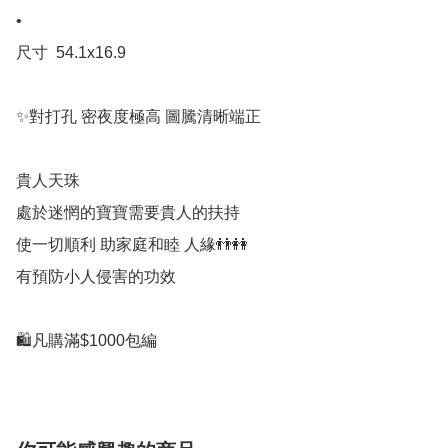
•

尺寸  54.1x16.9

✨對打孔 密夜度極高 圖騰清晰端正

貴人天珠

處於迷惘的寶寶需要貴人的扶持 

使一切順利 助家庭和睦 人緣👬👭

有預防小人侵害的功效 

🛍凡購滿$1000包編