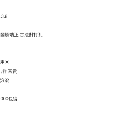
3.8

 圖騰端正 古法對打孔

🤩

吉祥 富貴

滾滾

1000包編