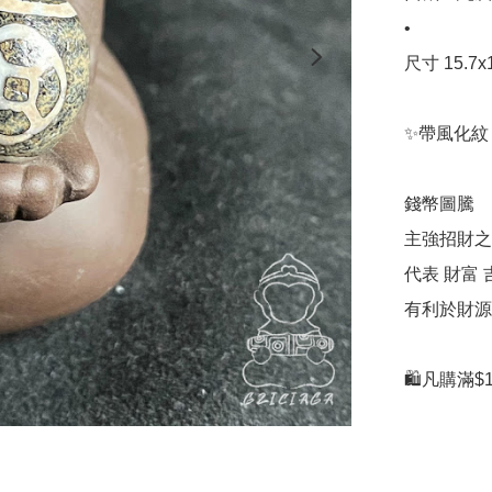
•

尺寸 15.7x1
✨帶風化紋
錢幣圖騰

主強招財之用
代表 財富 
有利於財源
🛍凡購滿$