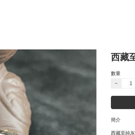
西藏
數量
−
簡介
西藏至純灰皮