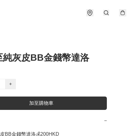
至純灰皮BB金錢幣達洛
+
加至購物車
−
BB金錢幣達洛💰200HKD
