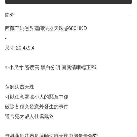
簡介
−
西藏至純無界蓮師法器天珠💰680HKD 

•

尺寸 20.4x9.4

✨小尺寸 密度高 黑白分明 圖騰清晰端正￼

蓮師法器天珠

可以任意擊敗小人的惡意中傷

破除各種突發意外發生的事件

適合犯太歲人仕佩戴💢

無界蓮師法器是蓮師法器天珠中能量最強🙊
