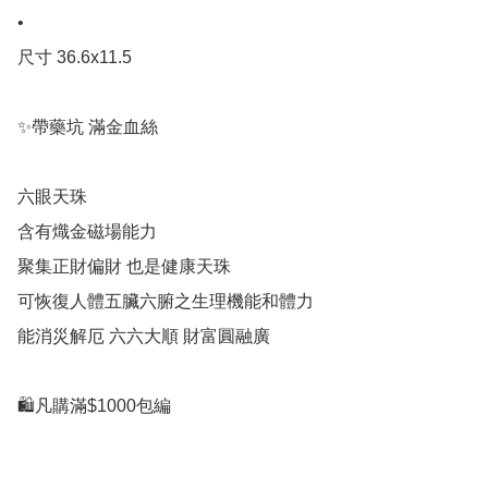
•

尺寸 36.6x11.5

✨帶藥坑 滿金血絲

六眼天珠

含有熾金磁場能力

聚集正財偏財 也是健康天珠

可恢復人體五臟六腑之生理機能和體力

能消災解厄 六六大順 財富圓融廣

🛍凡購滿$1000包編