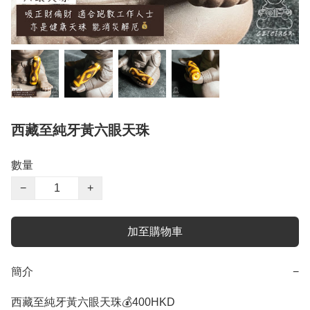
西藏至純牙黃六眼天珠
數量
−
+
加至購物車
簡介
−
西藏至純牙黃六眼天珠💰400HKD
