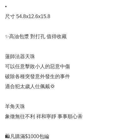
•

尺寸 54.8x12.6x15.8

✨高油包漿 對打孔 值得收藏

蓮師法器天珠

可以任意擊敗小人的惡意中傷

破除各種突發意外發生的事件

適合犯太歲人仕佩戴💢

羊角天珠

象徵無往不利 祥和寧靜 事事順心🦋

🛍凡購滿$1000包編 
