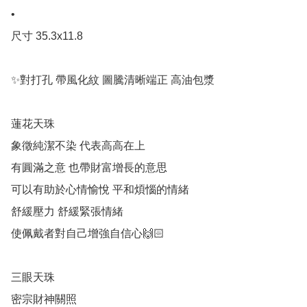
•

尺寸 35.3x11.8

✨對打孔 帶風化紋 圖騰清晰端正 高油包漿

蓮花天珠

象徵純潔不染 代表高高在上

有圓滿之意 也帶財富增長的意思

可以有助於心情愉悅 平和煩惱的情緒

舒緩壓力 舒緩緊張情緒

使佩戴者對自己增強自信心🙌🏻 

三眼天珠

密宗財神關照
