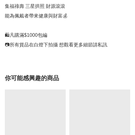
集福祿壽 三星拱照 財源滾滾

能為佩戴者帶來健康與財富💰

🛍凡購滿$1000包編

📷所有貨品在白燈下拍攝 想觀看更多細節請私訊
你可能感興趣的商品