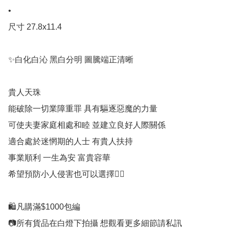
•

尺寸 27.8x11.4

✨白化白沁 黑白分明 圖騰端正清晰 

貴人天珠 

能破除一切業障重罪 具有驅逐惡魔的力量

可使夫妻家庭相處和睦 並建立良好人際關係

適合處於迷惘期的人士 有貴人扶持

事業順利 一生為安 富貴容華

希望預防小人侵害也可以選擇👍🏻

🛍凡購滿$1000包編

📷所有貨品在白燈下拍攝 想觀看更多細節請私訊