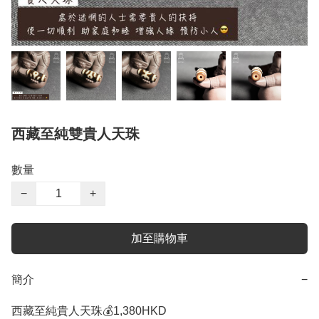
西藏至純雙貴人天珠
數量
−
+
加至購物車
簡介
−
西藏至純貴人天珠💰1,380HKD 
