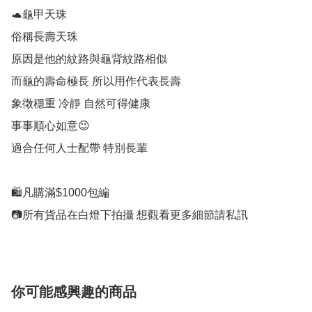
🐢龜甲天珠

俗稱長壽天珠

原因是他的紋路與龜背紋路相似

而龜的壽命極長 所以用作代表長壽

象徵穩重 冷靜 自然可得健康

事事順心如意😉

適合任何人士配帶 特別長輩

🛍凡購滿$1000包編

📷所有貨品在白燈下拍攝 想觀看更多細節請私訊
你可能感興趣的商品