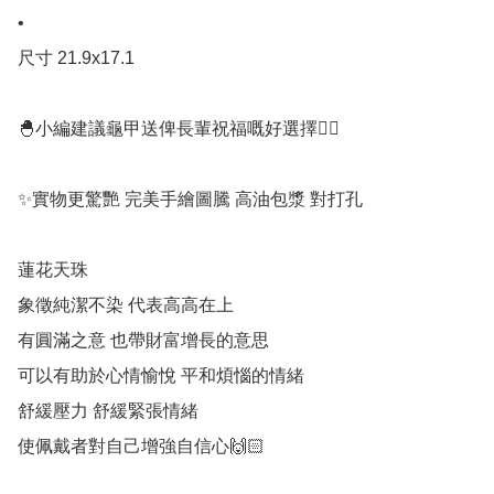
•

尺寸 21.9x17.1

🐣小編建議龜甲送俾長輩祝福嘅好選擇👍🏻

✨實物更驚艷 完美手繪圖騰 高油包漿 對打孔

蓮花天珠

象徵純潔不染 代表高高在上

有圓滿之意 也帶財富增長的意思

可以有助於心情愉悅 平和煩惱的情緒

舒緩壓力 舒緩緊張情緒

使佩戴者對自己增強自信心🙌🏻 
