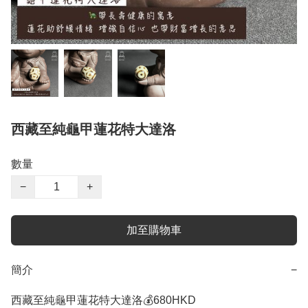
西藏至純龜甲蓮花特大達洛
數量
−
+
加至購物車
簡介
−
西藏至純龜甲蓮花特大達洛💰680HKD 
