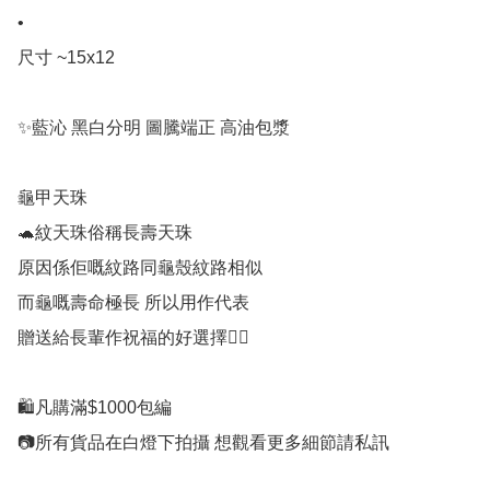
•

尺寸 ~15x12

✨藍沁 黑白分明 圖騰端正 高油包漿

龜甲天珠

🐢紋天珠俗稱長壽天珠

原因係佢嘅紋路同龜殼紋路相似

而龜嘅壽命極長 所以用作代表

贈送給長輩作祝福的好選擇👍🏻

🛍凡購滿$1000包編

📷所有貨品在白燈下拍攝 想觀看更多細節請私訊