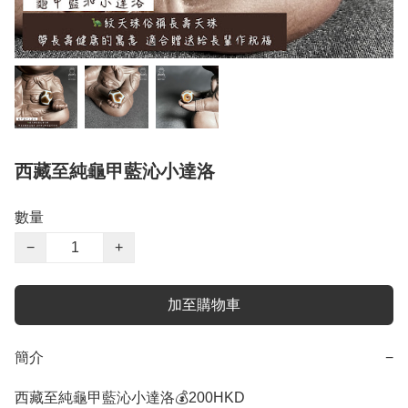
西藏至純龜甲藍沁小達洛
數量
−
+
加至購物車
簡介
−
西藏至純龜甲藍沁小達洛💰200HKD
