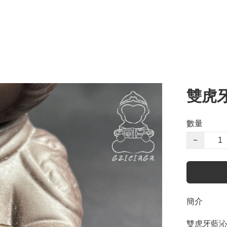
雙虎
數量
−
簡介
雙虎牙藍沁小