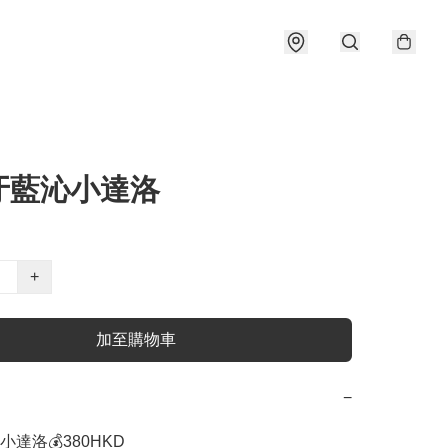
牙藍沁小達洛
+
加至購物車
−
達洛💰380HKD
