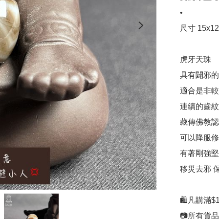
•

尺寸 15x12

虎牙天珠

具有闢邪的
適合是非較
連續的齒紋
藏傳佛教認
可以降服修
有著剛強堅韌
移災去邪 
🛍凡購滿$1