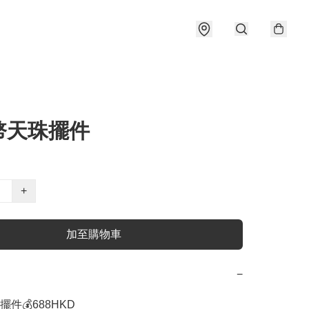
幣天珠擺件
+
加至購物車
−
件💰688HKD
