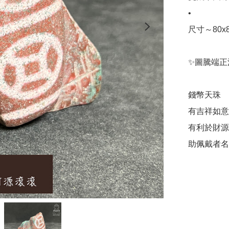
•

尺寸～80x8
✨圖騰端正清
錢幣天珠

有吉祥如意的
有利於財源
助佩戴者名