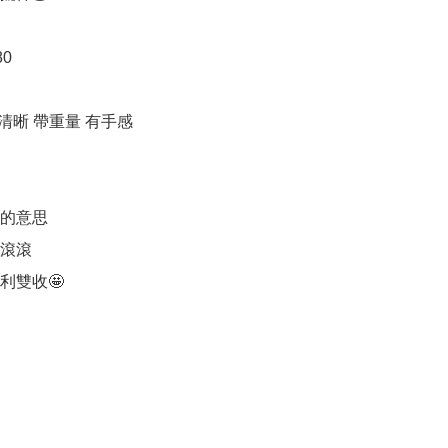
0

晰 帶重量 有手感

意思 

滾滾

利雙收🤩