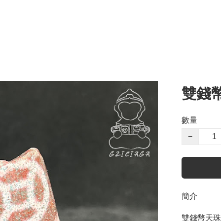
雙錢
數量
−
簡介
雙錢幣天珠擺