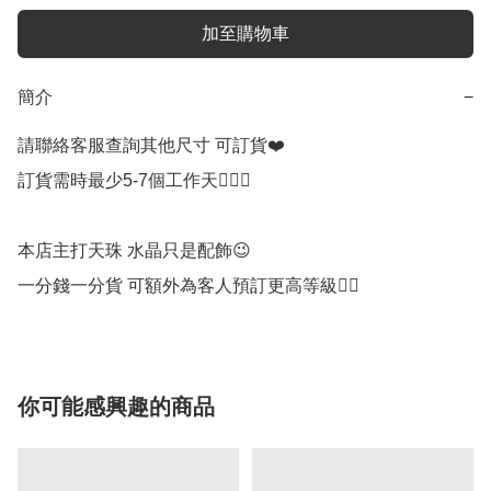
加至購物車
簡介
−
請聯絡客服查詢其他尺寸 可訂貨❤️

訂貨需時最少5-7個工作天🙇🏻‍♀️

本店主打天珠 水晶只是配飾😉

一分錢一分貨 可額外為客人預訂更高等級👌🏻
你可能感興趣的商品