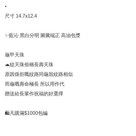
•

尺寸 14.7x12.4

✨藍沁 黑白分明 圖騰端正 高油包漿

龜甲天珠

🐢紋天珠俗稱長壽天珠

原因係佢嘅紋路同龜殼紋路相似

而龜嘅壽命極長 所以用作代

贈送給長輩作祝福的好選擇

🛍凡購滿$1000包編