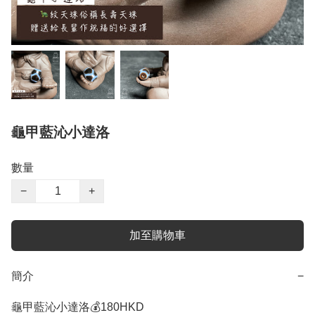
龜甲藍沁小達洛
數量
−
+
加至購物車
簡介
−
龜甲藍沁小達洛💰180HKD
